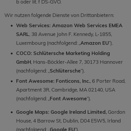
b oder lit. f DS-GVO.
Wir nutzen folgende Dienste von Drittanbietern:
Web Services: Amazon Web Services EMEA
SARL
, 38 Avenue John F. Kennedy, L-1855,
Luxembourg (nachfolgend: „
Amazon EU
“).
COCO: Schlütersche Marketing Holding
GmbH
, Hans-Böckler-Allee 7, 30173 Hannover
(nachfolgend: „
Schlütersche
“).
Font Awesome: Fonticons, Inc.
, 6 Porter Road,
Apartment 3R, Cambridge, MA 02140, USA
(nachfolgend: „
Font Awesome
“).
Google Maps: Google Ireland Limited,
Gordon
House, 4 Barrow St, Dublin, D04 E5W5, Irland
(nachfolgend: „
Google EU
“).