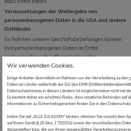
dazu erteilt haben.
Voraussetzungen der Weitergabe von
personenbezogenen Daten in die USA und andere
Drittländer
Im Rahmen unserer Geschäftsbeziehungen können
Ihre personenbezogenen Daten an Dritte
weitergegeben oder offengelegt werden.
Wir verwenden Cookies.
Diese können sich auch außerhalb des Europäischen
Wirtschaftsraums (EWR), also in Drittländern,
Einige Anbieter übermitteln im Rahmen von der Verarbeitung zu de
befinden. Eine derartige Verarbeitung erfolgt
Daten an Länder außerhalb der EU/ des EWR (Drittlanddatenübermittlu
Datenschutzniveau in diesen Ländern ist möglicherweise nicht mit 
ausschließlich zur Erfüllung der vertraglichen und
Es besteht daher ein erhöhtes Risiko, dass staatliche Behörden auf 
geschäftlichen Verpflichtungen und zur Pflege deiner
Informationen zu Sicherheitsgarantien finden Sie in den Datenschutzr
Geschäftsbeziehung zu uns.
Indem Sie auf „ALLE ZULASSEN" klicken, stimmen Sie sowohl dem Sp
Jede Verarbeitung der personenbezogenen Daten in
auf Ihrem Gerät (§ 25 Abs. 1 TDDDG) sowie der anschließenden Date
einem Drittland darf nur erfolgen, wenn die
dargestellten bzw. die von Ihnen ausgewählten Verarbeitungszwecke z