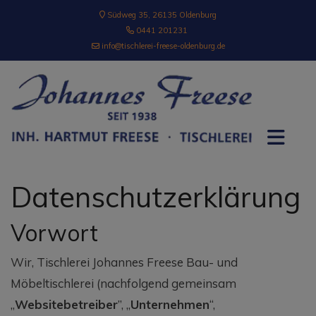
Südweg 35, 26135 Oldenburg
0441 201231
info@tischlerei-freese-oldenburg.de
Datenschutzerklärung
Vorwort
Wir, Tischlerei Johannes Freese Bau- und
Möbeltischlerei (nachfolgend gemeinsam
„
Websitebetreiber
”, „
Unternehmen
“,